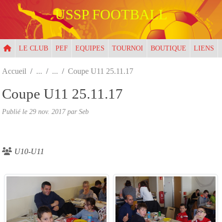
Panneau de gestion des cookies
USSP FOOTBALL
LE CLUB
PEF
EQUIPES
TOURNOI
BOUTIQUE
LIENS
Accueil
Coupe U11 25.11.17
Coupe U11 25.11.17
Publié le
29 nov. 2017
par
Seb
U10-U11