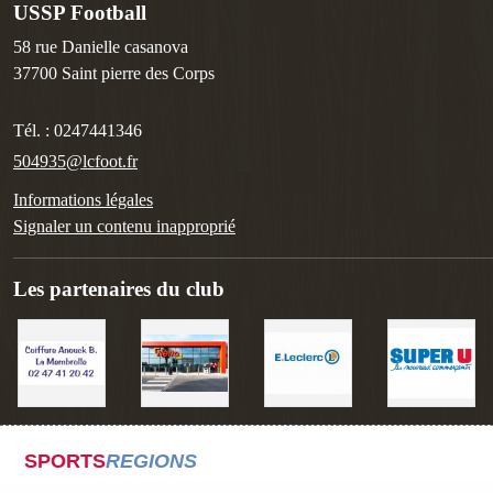
USSP Football
58 rue Danielle casanova
37700
Saint pierre des Corps
Tél. :
0247441346
504935@lcfoot.fr
Informations légales
Signaler un contenu inapproprié
Les partenaires du club
SPORTS
REGIONS