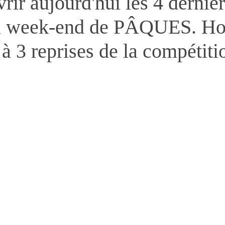
rir aujourd'hui les 4 derniè
du week-end de PÂQUES. Hon
 3 reprises de la compétiti