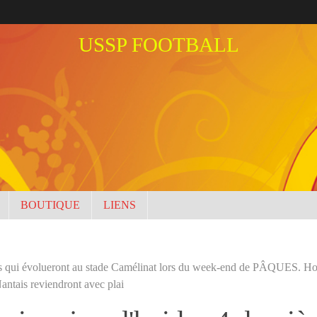
USSP FOOTBALL
BOUTIQUE
LIENS
ipes qui évolueront au stade Camélinat lors du week-end de PÂQUES. Ho
antais reviendront avec plai