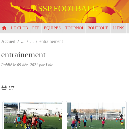
Panneau de gestion des cookies
USSP FOOTBALL
LE CLUB
PEF
EQUIPES
TOURNOI
BOUTIQUE
LIENS
Accueil
entrainement
entrainement
Publié le
09 déc. 2021
par
Lolo
U7