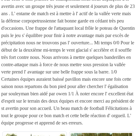
avertin avec un groupe très jeune et seulement 4 joueurs de plus de 23
ans . L' entame de match est à mettre à l' actif de la vallée verte mais
la défense corpopetrussienne fait bonne garde en cédant très peu
d'occasions. Une frappe de l'attaquant local frôle le poteau de Quentin
puis le jeu s' équilibre pour finir à notre avantage mais par excès de
précipitation nous ne trouvons pas l' ouverture... Mi temps 0/0 Pour le
début de la deuxième mi-temps le vent glacial s' accélère et il souffle
très fort contre nous. Nous arrivons à mettre quelques banderilles en
contre-attaque mais à force de nous mettre sous pression la vallée
verte prend l' avantage sur une belle frappe sous la barre. 1/0
Certaines équipes auraient baissé pavillon mais encore une fois cette
saison nous repartons du bon pied pour aller chercher l' égalisation
par souleyman bien aidé par owen 1/1 À noter encore l' excellent état
d'esprit sur le terrain des deux équipes et encore merci au président de
st avertin pour son accueil. Un beau match de football Félicitations à
tout le groupe pour ce bon match et cette belle réaction d' orgueil. L'
équipe progresse et apprend de ses erreurs.