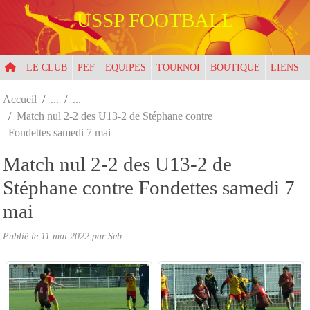
Panneau de gestion des cookies
USSP FOOTBALL
LE CLUB
PEF
EQUIPES
TOURNOI
BOUTIQUE
LIENS
Accueil
Match nul 2-2 des U13-2 de Stéphane contre
Fondettes samedi 7 mai
Match nul 2-2 des U13-2 de
Stéphane contre Fondettes samedi 7
mai
Publié le
11 mai 2022
par
Seb