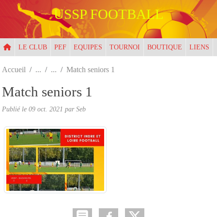
Panneau de gestion des cookies
USSP FOOTBALL
LE CLUB
PEF
EQUIPES
TOURNOI
BOUTIQUE
LIENS
Accueil
Match seniors 1
Match seniors 1
Publié le
09 oct. 2021
par
Seb