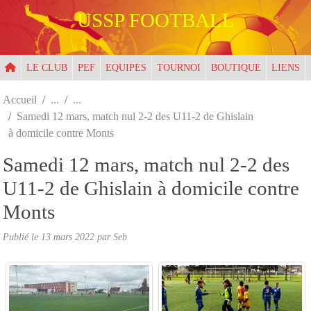
Panneau de gestion des cookies
USSP FOOTBALL
LE CLUB
PEF
EQUIPES
TOURNOI
BOUTIQUE
LIENS
Accueil
Samedi 12 mars, match nul 2-2 des U11-2 de Ghislain
à domicile contre Monts
Samedi 12 mars, match nul 2-2 des
U11-2 de Ghislain à domicile contre
Monts
Publié le
13 mars 2022
par
Seb