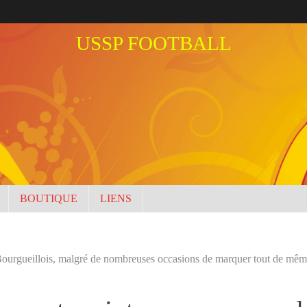
USSP FOOTBALL
BOUTIQUE
LIENS
à Bourgueillois, malgré de nombreuses occasions de marquer tout de mê