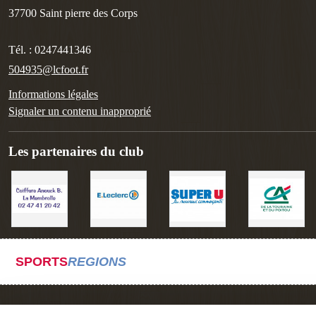
37700
Saint pierre des Corps
Tél. :
0247441346
504935@lcfoot.fr
Informations légales
Signaler un contenu inapproprié
Les partenaires du club
SPORTS
REGIONS