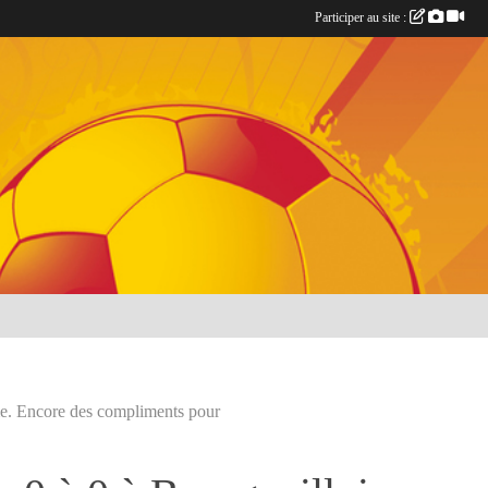
Participer au site :
me. Encore des compliments pour