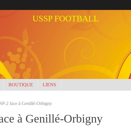
USSP FOOTBALL
BOUTIQUE
LIENS
SSP-2 face à Genillé-Orbigny
face à Genillé-Orbigny