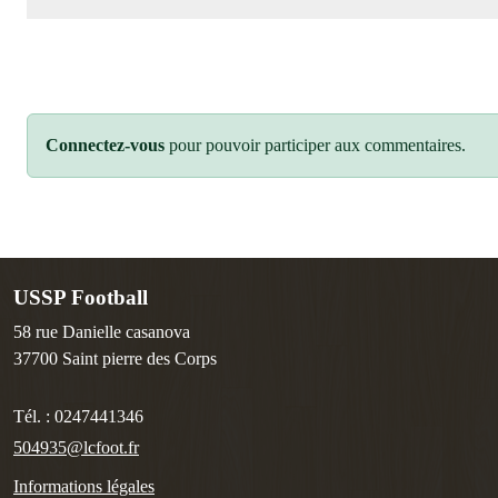
Connectez-vous
pour pouvoir participer aux commentaires.
USSP Football
58 rue Danielle casanova
37700
Saint pierre des Corps
Tél. :
0247441346
504935@lcfoot.fr
Informations légales