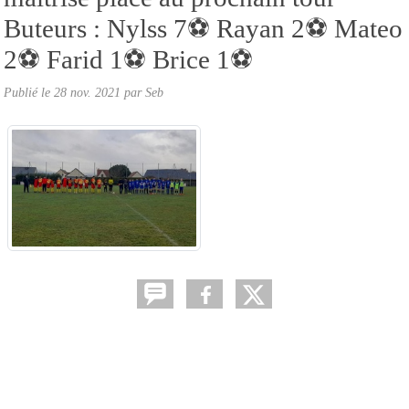
Buteurs : Nylss 7⚽️ Rayan 2⚽️ Mateo
2⚽️ Farid 1⚽️ Brice 1⚽️
Publié le
28 nov. 2021
par
Seb