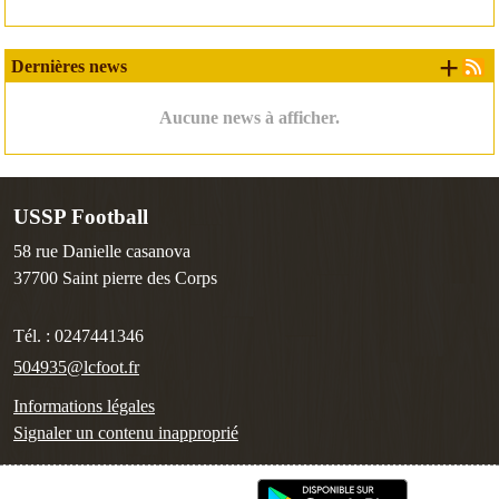
+ d
Dernières news
Aucune news à afficher.
USSP Football
58 rue Danielle casanova
37700
Saint pierre des Corps
Tél. :
0247441346
504935@lcfoot.fr
Informations légales
Signaler un contenu inapproprié