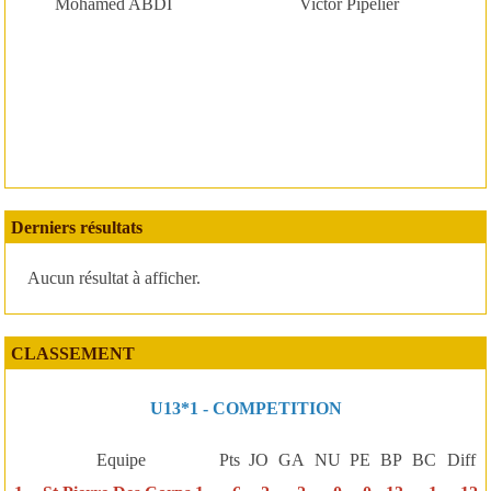
Mohamed ABDI
Victor Pipelier
Derniers résultats
Aucun résultat à afficher.
CLASSEMENT
U13*1 - COMPETITION
Equipe
Pts
JO
GA
NU
PE
BP
BC
Diff