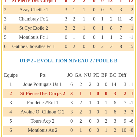
1
St Pierre Des Corps 1
6
2
2
0
0
13
1
12
2
Azay Cheille 1
3
1
1
0
0
5
3
2
3
Chambray Fc 2
3
2
1
0
1
2
11
-9
4
St Cyr Etoile 2
3
2
1
0
1
8
7
1
5
Montlouis Fc 1
0
1
0
0
1
1
2
-1
6
Gatine Choisilles Fc 1
0
2
0
0
2
3
8
-5
U13*2 - EVOLUTION NIVEAU 2 / POULE B
Equipe
Pts
JO
GA
NU
PE
BP
BC
Diff
1
Joue Portugais Us 1
6
2
2
0
0
14
3
11
2
St Pierre Des Corps 2
3
1
1
0
0
3
2
1
3
Fondettes*Ent 1
3
2
1
0
1
6
7
-1
4
Avoine O. Chinon C 2
3
2
1
0
1
6
3
3
5
Tours Acp 2
0
2
0
0
2
3
9
-6
6
Montlouis As 2
0
1
0
0
1
2
10
-8