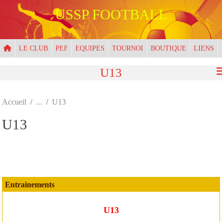
Panneau de gestion des cookies
USSP FOOTBALL
LE CLUB
PEF
EQUIPES
TOURNOI
BOUTIQUE
LIENS
U13
Accueil
U13
U13
Entrainements
U13