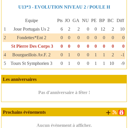
U13*3 - EVOLUTION NIVEAU 2 / POULE H
Equipe
Pts
JO
GA
NU
PE
BP
BC
Diff
1
Joue Portugais Us 2
6
2
2
0
0
12
2
10
2
Fondettes*Ent 2
0
0
0
0
0
0
0
0
St Pierre Des Corps 3
0
0
0
0
0
0
0
0
4
Bourgueillois Av.F. 2
0
1
0
0
1
1
2
-1
5
Tours St Symphorien 3
0
1
0
0
1
1
10
-9
Les anniversaires
Pas d'anniversaire à fêter !
+ d'é
Prochains événements
Aucun évènement à afficher.