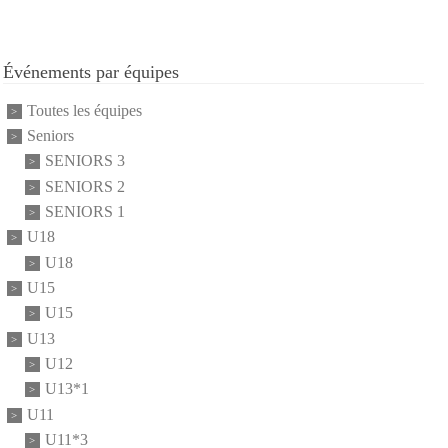
Événements par équipes
Toutes les équipes
Seniors
SENIORS 3
SENIORS 2
SENIORS 1
U18
U18
U15
U15
U13
U12
U13*1
U11
U11*3