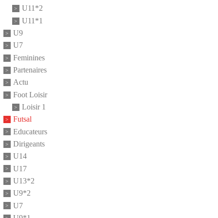
U11*2
U11*1
U9
U7
Feminines
Partenaires
Actu
Foot Loisir
Loisir 1
Futsal
Educateurs
Dirigeants
U14
U17
U13*2
U9*2
U7
U9*1