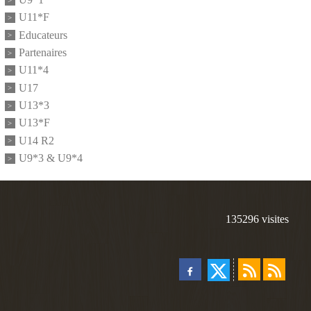
U11*F
Educateurs
Partenaires
U11*4
U17
U13*3
U13*F
U14 R2
U9*3 & U9*4
135296
visites