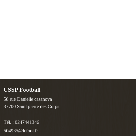
USSP Football
58 rue Danielle casanova
37700
Saint pierre des Corps
Tél. :
0247441346
504935@lcfoot.fr