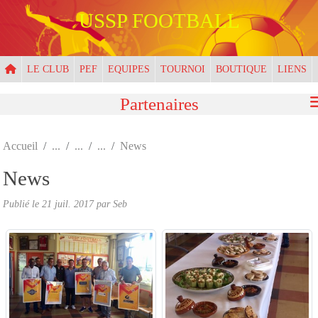
Panneau de gestion des cookies
USSP FOOTBALL
LE CLUB
PEF
EQUIPES
TOURNOI
BOUTIQUE
LIENS
Partenaires
Accueil
News
News
Publié le
21 juil. 2017
par
Seb