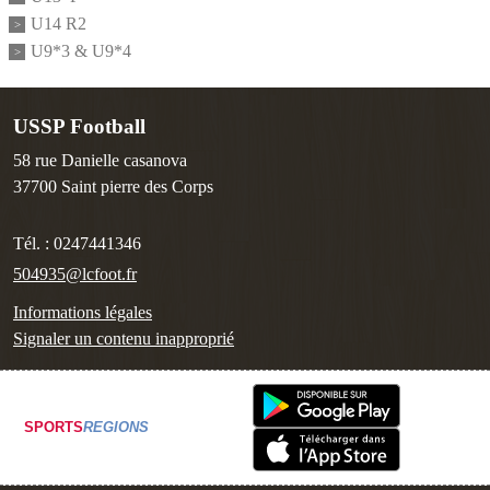
U14 R2
U9*3 & U9*4
USSP Football
58 rue Danielle casanova
37700
Saint pierre des Corps
Tél. :
0247441346
504935@lcfoot.fr
Informations légales
Signaler un contenu inapproprié
SPORTS
REGIONS