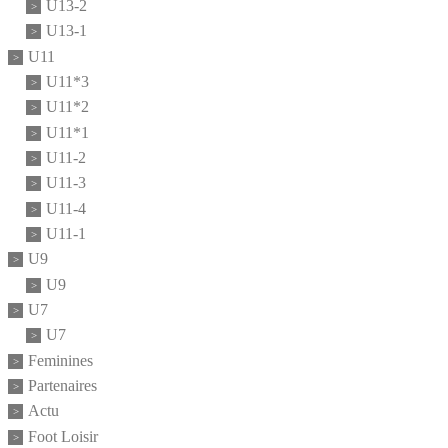
U13-2
U13-1
U11
U11*3
U11*2
U11*1
U11-2
U11-3
U11-4
U11-1
U9
U9
U7
U7
Feminines
Partenaires
Actu
Foot Loisir