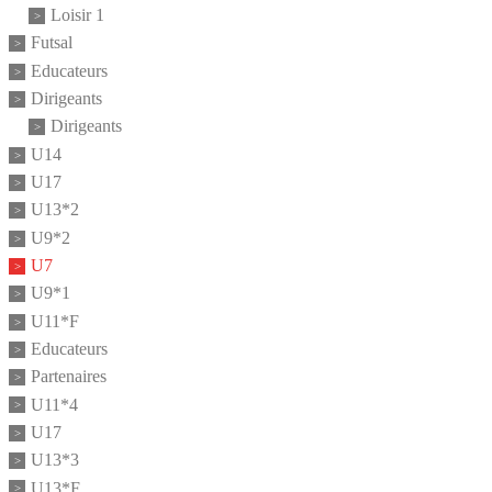
Loisir 1
Futsal
Educateurs
Dirigeants
Dirigeants
U14
U17
U13*2
U9*2
U7
U9*1
U11*F
Educateurs
Partenaires
U11*4
U17
U13*3
U13*F