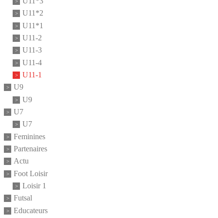
U11*3
U11*2
U11*1
U11-2
U11-3
U11-4
U11-1
U9
U9
U7
U7
Feminines
Partenaires
Actu
Foot Loisir
Loisir 1
Futsal
Educateurs