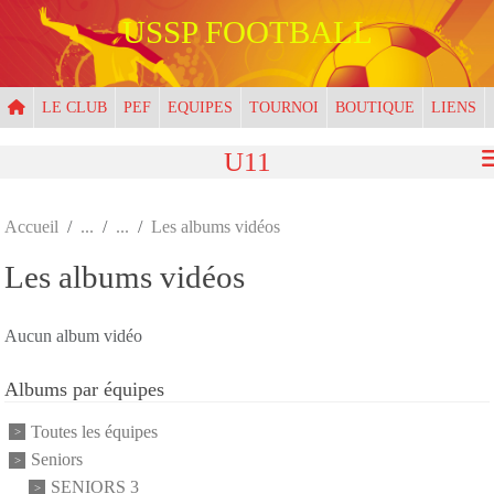
Panneau de gestion des cookies
USSP FOOTBALL
LE CLUB
PEF
EQUIPES
TOURNOI
BOUTIQUE
LIENS
U11
Accueil
Les albums vidéos
Les albums vidéos
Aucun album vidéo
Albums par équipes
Toutes les équipes
Seniors
SENIORS 3