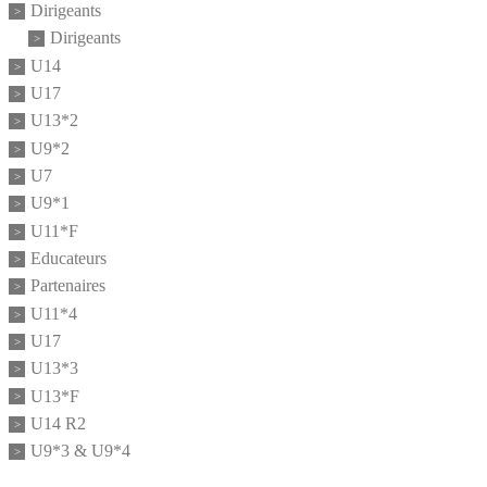
Dirigeants
Dirigeants
U14
U17
U13*2
U9*2
U7
U9*1
U11*F
Educateurs
Partenaires
U11*4
U17
U13*3
U13*F
U14 R2
U9*3 & U9*4