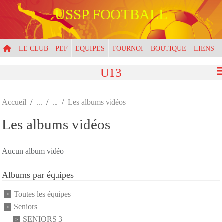
Panneau de gestion des cookies
USSP FOOTBALL
LE CLUB
PEF
EQUIPES
TOURNOI
BOUTIQUE
LIENS
U13
Accueil
Les albums vidéos
Les albums vidéos
Aucun album vidéo
Albums par équipes
Toutes les équipes
Seniors
SENIORS 3