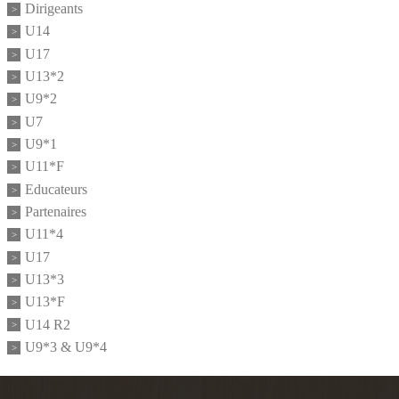
Dirigeants
U14
U17
U13*2
U9*2
U7
U9*1
U11*F
Educateurs
Partenaires
U11*4
U17
U13*3
U13*F
U14 R2
U9*3 & U9*4