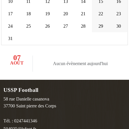
10
11
12
13
14
15
16
17
18
19
20
21
22
23
24
25
26
27
28
29
30
31
07
AOÛT
Aucun évènement aujourd'hui
USSP Football
58 rue Danielle casanova
37700
Saint pierre des Corps
Tél. :
0247441346
504935@lcfoot.fr