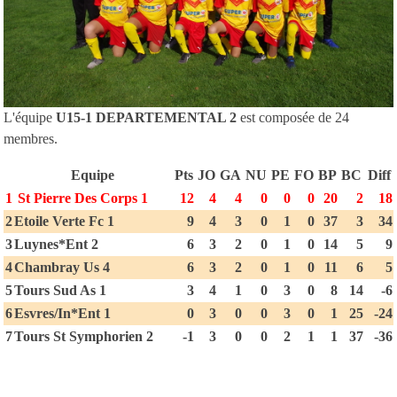
L'équipe
U15-1 DEPARTEMENTAL 2
est composée de 24
membres.
Equipe
Pts
JO
GA
NU
PE
FO
BP
BC
Diff
1
St Pierre Des Corps 1
12
4
4
0
0
0
20
2
18
2
Etoile Verte Fc 1
9
4
3
0
1
0
37
3
34
3
Luynes*Ent 2
6
3
2
0
1
0
14
5
9
4
Chambray Us 4
6
3
2
0
1
0
11
6
5
5
Tours Sud As 1
3
4
1
0
3
0
8
14
-6
6
Esvres/In*Ent 1
0
3
0
0
3
0
1
25
-24
7
Tours St Symphorien 2
-1
3
0
0
2
1
1
37
-36