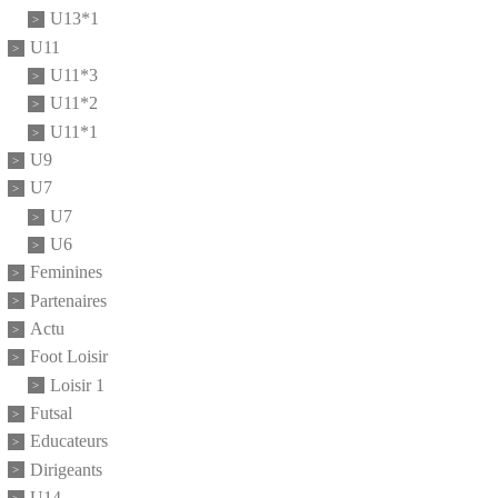
U13*1
U11
U11*3
U11*2
U11*1
U9
U7
U7
U6
Feminines
Partenaires
Actu
Foot Loisir
Loisir 1
Futsal
Educateurs
Dirigeants
U14