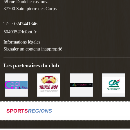
58 rue Danielle casanova
37700
Saint pierre des Corps
Tél. :
0247441346
504935@lcfoot.fr
Informations légales
Signaler un contenu inapproprié
Les partenaires du club
SPORTS
REGIONS