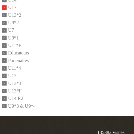
U17
U13*2
U9*2
U7
U9*1
U11*F
Educateurs
Partenaires
U11*4
U17
U13*3
U13*F
U14 R2
U9*3 & U9*4
135382
visites