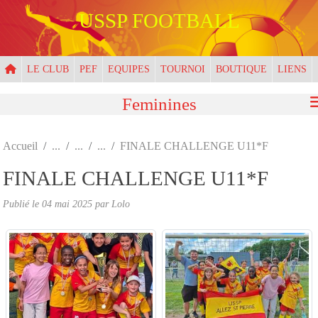
Panneau de gestion des cookies
USSP FOOTBALL
LE CLUB
PEF
EQUIPES
TOURNOI
BOUTIQUE
LIENS
Feminines
Accueil
FINALE CHALLENGE U11*F
FINALE CHALLENGE U11*F
Publié le
04 mai 2025
par
Lolo