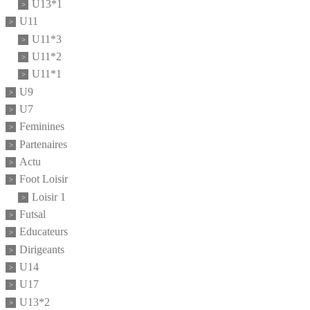
U13*1
U11
U11*3
U11*2
U11*1
U9
U7
Feminines
Partenaires
Actu
Foot Loisir
Loisir 1
Futsal
Educateurs
Dirigeants
U14
U17
U13*2