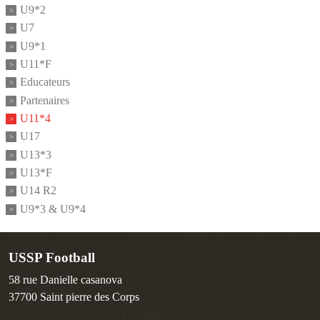
U9*2
U7
U9*1
U11*F
Educateurs
Partenaires
U11*4
U17
U13*3
U13*F
U14 R2
U9*3 & U9*4
USSP Football
58 rue Danielle casanova
37700
Saint pierre des Corps