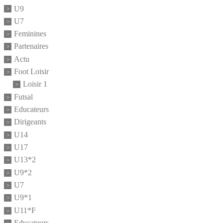
U9
U7
Feminines
Partenaires
Actu
Foot Loisir
Loisir 1
Futsal
Educateurs
Dirigeants
U14
U17
U13*2
U9*2
U7
U9*1
U11*F
Educateurs