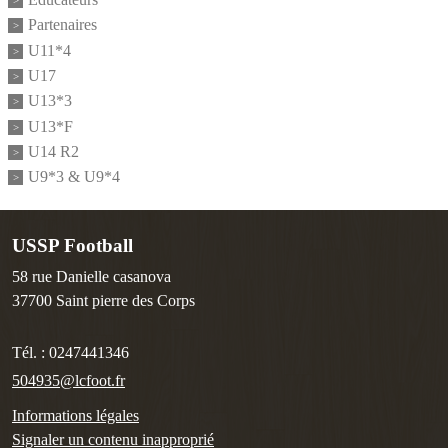
Partenaires
U11*4
U17
U13*3
U13*F
U14 R2
U9*3 & U9*4
USSP Football
58 rue Danielle casanova
37700
Saint pierre des Corps
Tél. :
0247441346
504935@lcfoot.fr
Informations légales
Signaler un contenu inapproprié