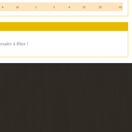
6
10
1
3
6
19
29
-10
saire à fêter !