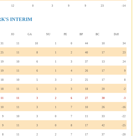
12
0
3
9
9
23
-14
RK'S INTERIM
JO
GA
NU
PE
BP
BC
Diff
31
11
10
1
0
44
10
34
25
11
8
1
2
40
17
23
19
10
6
1
3
37
13
24
19
11
6
1
4
26
17
9
18
10
5
3
2
25
17
8
18
11
5
3
3
18
20
-2
11
11
3
2
6
27
30
-3
10
11
3
1
7
10
26
-16
9
10
3
0
7
11
33
-22
9
11
3
0
8
17
42
-25
8
11
2
2
7
17
37
-20