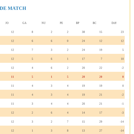
R DE MATCH
JO
GA
NU
PE
BP
BC
Diff
12
8
2
2
38
15
23
12
6
6
0
24
12
12
12
7
3
2
24
19
5
12
5
6
1
17
7
10
12
4
6
2
20
22
-2
11
5
1
5
20
20
0
11
4
3
4
19
19
0
11
4
3
4
19
21
-2
11
3
4
4
20
21
-1
12
2
6
4
14
17
-3
12
3
2
7
15
29
-14
12
1
3
8
13
27
-14