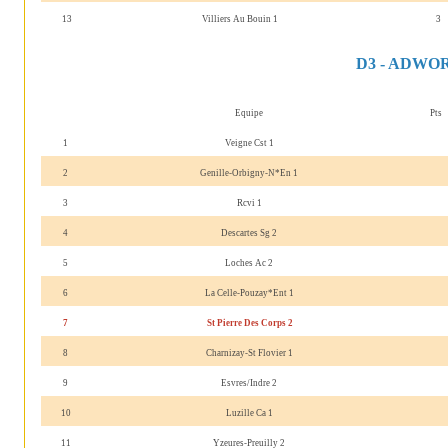
13
Villiers Au Bouin 1
3
D3 - ADWO
Equipe
Pts
1
Veigne Cst 1
2
Genille-Orbigny-N*En 1
3
Rcvi 1
4
Descartes Sg 2
5
Loches Ac 2
6
La Celle-Pouzay*Ent 1
7
St Pierre Des Corps 2
8
Charnizay-St Flovier 1
9
Esvres/Indre 2
10
Luzille Ca 1
11
Yzeures-Preuilly 2