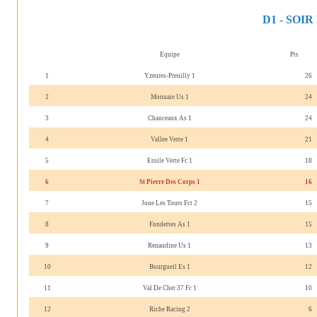
D1 - SOI
Equipe
Pts
1
Yzeures-Preuilly 1
26
2
Monnaie Us 1
24
3
Chanceaux As 1
24
4
Vallee Verte 1
21
5
Etoile Verte Fc 1
18
6
St Pierre Des Corps 1
16
7
Joue Les Tours Fct 2
15
8
Fondettes As 1
15
9
Renaudine Us 1
13
10
Bourgueil Es 1
12
11
Val De Cher 37 Fc 1
10
12
Riche Racing 2
6