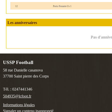
12
Ports-Nouatre Us 1
Les anniversaires
Pas d'anniver
USSP Football
58 rue Danielle casanova
37700
Saint pierre des Corps
Tél. :
0247441346
504935@lcfoot.fr
Informations légales
Signaler un contenu inapproprié