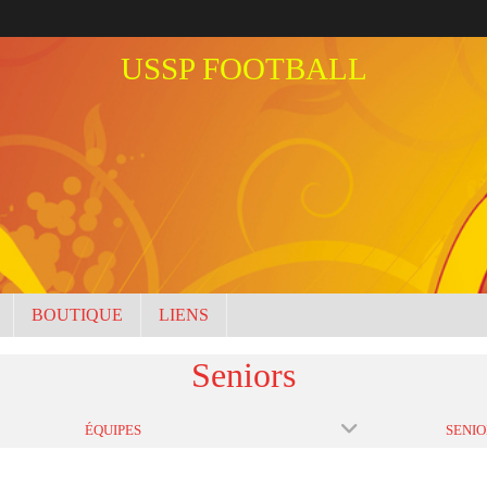
USSP FOOTBALL
BOUTIQUE
LIENS
Seniors
ÉQUIPES
SENIO