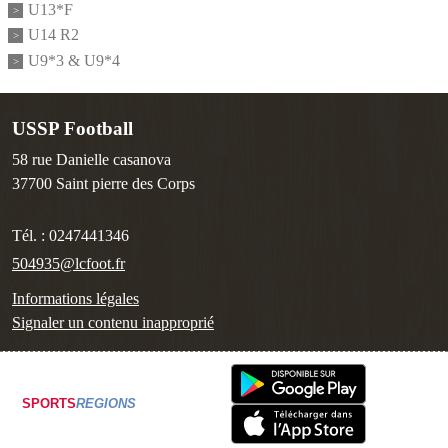
U13*F
U14 R2
U9*3 & U9*4
USSP Football
58 rue Danielle casanova
37700
Saint pierre des Corps
Tél. :
0247441346
504935@lcfoot.fr
Informations légales
Signaler un contenu inapproprié
SPORTS
REGIONS