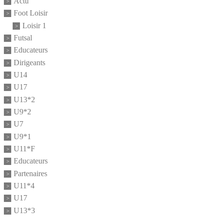
Actu
Foot Loisir
Loisir 1
Futsal
Educateurs
Dirigeants
U14
U17
U13*2
U9*2
U7
U9*1
U11*F
Educateurs
Partenaires
U11*4
U17
U13*3