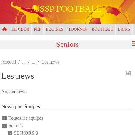
Panneau de gestion des cookies
USSP FOOTBALL
LE CLUB
PEF
EQUIPES
TOURNOI
BOUTIQUE
LIENS
Seniors
Accueil
Les news
Les news
Aucune news
News par équipes
Toutes les équipes
Seniors
SENIORS 3