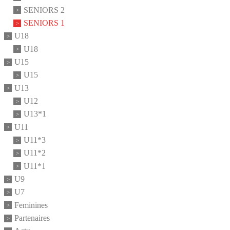
SENIORS 2
SENIORS 1
U18
U18
U15
U15
U13
U12
U13*1
U11
U11*3
U11*2
U11*1
U9
U7
Feminines
Partenaires