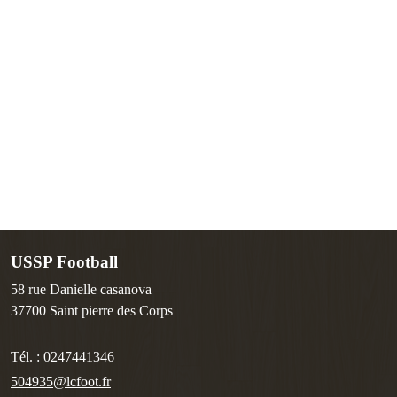
USSP Football
58 rue Danielle casanova
37700
Saint pierre des Corps
Tél. :
0247441346
504935@lcfoot.fr