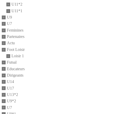
U11*2
U11*1
U9
U7
Feminines
Partenaires
Actu
Foot Loisir
Loisir 1
Futsal
Educateurs
Dirigeants
U14
U17
U13*2
U9*2
U7
U9*1