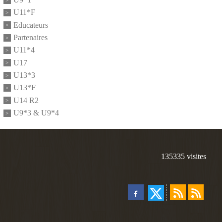
U11*F
Educateurs
Partenaires
U11*4
U17
U13*3
U13*F
U14 R2
U9*3 & U9*4
135335
visites