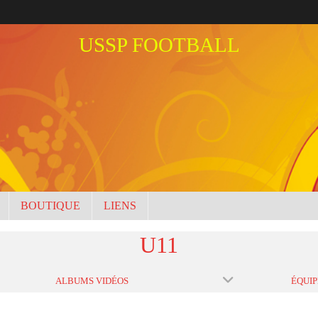
USSP FOOTBALL
BOUTIQUE
LIENS
U11
ALBUMS VIDÉOS
ÉQUIP