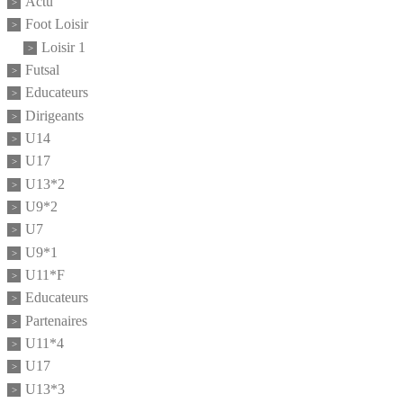
Actu
Foot Loisir
Loisir 1
Futsal
Educateurs
Dirigeants
U14
U17
U13*2
U9*2
U7
U9*1
U11*F
Educateurs
Partenaires
U11*4
U17
U13*3