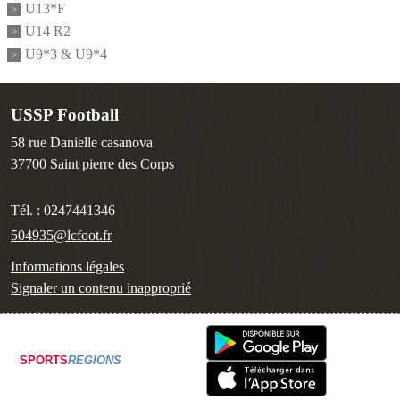
U13*F
U14 R2
U9*3 & U9*4
USSP Football
58 rue Danielle casanova
37700
Saint pierre des Corps
Tél. :
0247441346
504935@lcfoot.fr
Informations légales
Signaler un contenu inapproprié
SPORTS
REGIONS