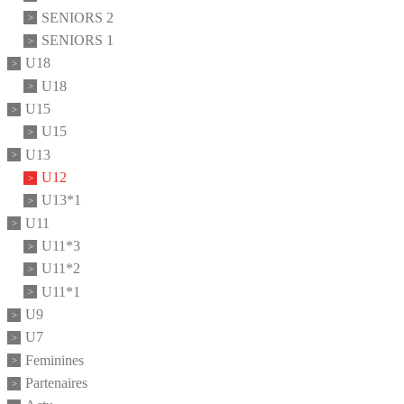
SENIORS 2
SENIORS 1
U18
U18
U15
U15
U13
U12
U13*1
U11
U11*3
U11*2
U11*1
U9
U7
Feminines
Partenaires