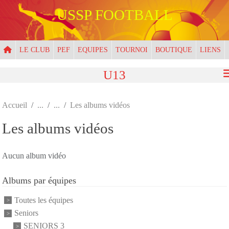
Panneau de gestion des cookies
USSP FOOTBALL
LE CLUB
PEF
EQUIPES
TOURNOI
BOUTIQUE
LIENS
U13
Accueil
Les albums vidéos
Les albums vidéos
Aucun album vidéo
Albums par équipes
Toutes les équipes
Seniors
SENIORS 3