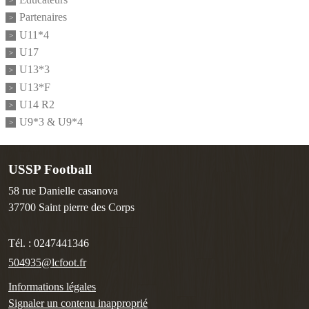
Partenaires
U11*4
U17
U13*3
U13*F
U14 R2
U9*3 & U9*4
USSP Football
58 rue Danielle casanova
37700
Saint pierre des Corps
Tél. :
0247441346
504935@lcfoot.fr
Informations légales
Signaler un contenu inapproprié