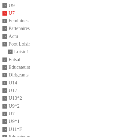
U9
U7
Feminines
Partenaires
Actu
Foot Loisir
Loisir 1
Futsal
Educateurs
Dirigeants
U14
U17
U13*2
U9*2
U7
U9*1
U11*F
Educateurs